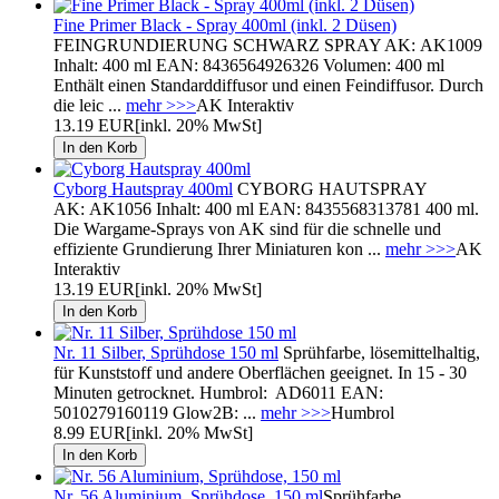
Fine Primer Black - Spray 400ml (inkl. 2 Düsen)
FEINGRUNDIERUNG SCHWARZ SPRAY AK: AK1009
Inhalt: 400 ml EAN: 8436564926326 Volumen: 400 ml
Enthält einen Standarddiffusor und einen Feindiffusor. Durch
die leic ...
mehr >>>
AK Interaktiv
13.19 EUR
[inkl. 20% MwSt]
Cyborg Hautspray 400ml
CYBORG HAUTSPRAY
AK: AK1056 Inhalt: 400 ml EAN: 8435568313781 400 ml.
Die Wargame-Sprays von AK sind für die schnelle und
effiziente Grundierung Ihrer Miniaturen kon ...
mehr >>>
AK
Interaktiv
13.19 EUR
[inkl. 20% MwSt]
Nr. 11 Silber, Sprühdose 150 ml
Sprühfarbe, lösemittelhaltig,
für Kunststoff und andere Oberflächen geeignet. In 15 - 30
Minuten getrocknet. Humbrol: AD6011 EAN:
5010279160119 Glow2B: ...
mehr >>>
Humbrol
8.99 EUR
[inkl. 20% MwSt]
Nr. 56 Aluminium, Sprühdose, 150 ml
Sprühfarbe,