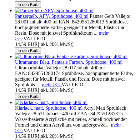
Panzergelb, AFV, Sprühdose, 400 ml
Panzer Gelb Vallejo:
28.001 Inhalt: 400 ml EAN: 8429551280013 Sprühdose,
hochpigmentierte Farbe, geeignet für Metall, Plastik und
Resin. Dose mit je zwei Sprühkn&oum ...
mehr
>>>
VALLEJO
14.59 EUR
[inkl. 20% MwSt]
Ultramarine Blau, Fantasie Farben, Sprühdose, 400 ml
Ultramarinblau Vallejo: 28.017 Inhalt: 400 ml
EAN: 8429551280174 Sprühdose, hochpigmentierte Farbe,
geeignet für Metall, Plastik und Resin. Dose mit je zwei
Sprühkn& ...
mehr >>>
VALLEJO
14.59 EUR
[inkl. 20% MwSt]
Klarlack, matt, Sprühdose, 400 ml
Acryl Matt Sprühlack
Vallejo: 28.531 Inhaelt: 400 ml EAN: 8429551285315
Wasserbasierte Acryllacke mit neuer, schnell trocknender
Formel und einem Acrylharz von außergew& ...
mehr
>>>
VALLEJO
14.59 EUR
[inkl. 20% MwSt]