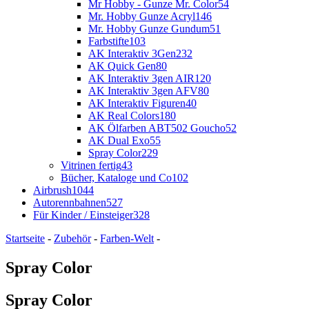
Mr Hobby - Gunze Mr. Color
54
Mr. Hobby Gunze Acryl
146
Mr. Hobby Gunze Gundum
51
Farbstifte
103
AK Interaktiv 3Gen
232
AK Quick Gen
80
AK Interaktiv 3gen AIR
120
AK Interaktiv 3gen AFV
80
AK Interaktiv Figuren
40
AK Real Colors
180
AK Ölfarben ABT502 Goucho
52
AK Dual Exo
55
Spray Color
229
Vitrinen fertig
43
Bücher, Kataloge und Co
102
Airbrush
1044
Autorennbahnen
527
Für Kinder / Einsteiger
328
Startseite
-
Zubehör
-
Farben-Welt
-
Spray Color
Spray Color