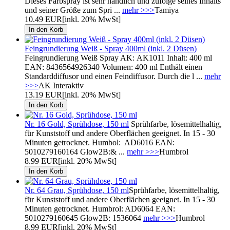
Dieses Farbspray ist sehr handlich und zufolge seines Inhalts
und seiner Größe zum Spri ...
mehr >>>
Tamiya
10.49 EUR
[inkl. 20% MwSt]
Feingrundierung Weiß - Spray 400ml (inkl. 2 Düsen)
Feingrundierung Weiß Spray AK: AK1011 Inhalt: 400 ml
EAN: 8436564926340 Volumen: 400 ml Enthält einen
Standarddiffusor und einen Feindiffusor. Durch die l ...
mehr
>>>
AK Interaktiv
13.19 EUR
[inkl. 20% MwSt]
Nr. 16 Gold, Sprühdose, 150 ml
Sprühfarbe, lösemittelhaltig,
für Kunststoff und andere Oberflächen geeignet. In 15 - 30
Minuten getrocknet. Humbol: AD6016 EAN:
5010279160164 Glow2B:& ...
mehr >>>
Humbrol
8.99 EUR
[inkl. 20% MwSt]
Nr. 64 Grau, Sprühdose, 150 ml
Sprühfarbe, lösemittelhaltig,
für Kunststoff und andere Oberflächen geeignet. In 15 - 30
Minuten getrocknet. Humbrol: AD6064 EAN:
5010279160645 Glow2B: 1536064
mehr >>>
Humbrol
8.99 EUR
[inkl. 20% MwSt]