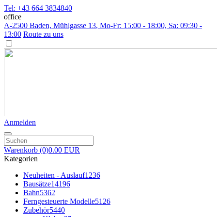
Tel: +43 664 3834840
office
A-2500 Baden, Mühlgasse 13
, Mo-Fr: 15:00 - 18:00, Sa: 09:30 -
13:00
Route zu uns
Anmelden
Warenkorb
(0)
0.00 EUR
Kategorien
Neuheiten - Auslauf
1236
Bausätze
14196
Bahn
5362
Ferngesteuerte Modelle
5126
Zubehör
5440