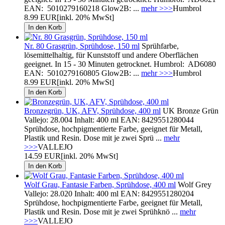
EAN: 5010279160218 Glow2B: ...
mehr >>>
Humbrol
8.99 EUR
[inkl. 20% MwSt]
Nr. 80 Grasgrün, Sprühdose, 150 ml
Sprühfarbe,
lösemittelhaltig, für Kunststoff und andere Oberflächen
geeignet. In 15 - 30 Minuten getrocknet. Humbrol: AD6080
EAN: 5010279160805 Glow2B: ...
mehr >>>
Humbrol
8.99 EUR
[inkl. 20% MwSt]
Bronzegrün, UK, AFV, Sprühdose, 400 ml
UK Bronze Grün
Vallejo: 28.004 Inhalt: 400 ml EAN: 8429551280044
Sprühdose, hochpigmentierte Farbe, geeignet für Metall,
Plastik und Resin. Dose mit je zwei Sprü ...
mehr
>>>
VALLEJO
14.59 EUR
[inkl. 20% MwSt]
Wolf Grau, Fantasie Farben, Sprühdose, 400 ml
Wolf Grey
Vallejo: 28.020 Inhalt: 400 ml EAN: 8429551280204
Sprühdose, hochpigmentierte Farbe, geeignet für Metall,
Plastik und Resin. Dose mit je zwei Sprühknö ...
mehr
>>>
VALLEJO