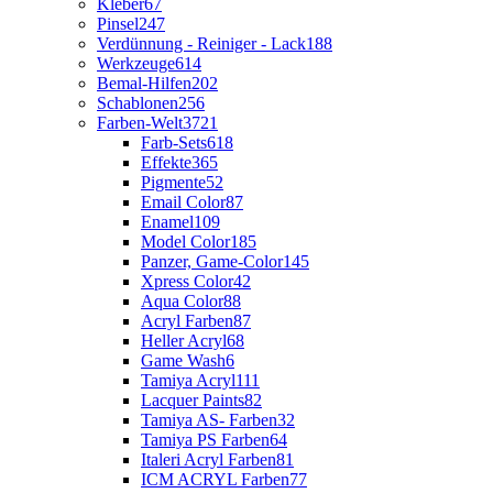
Kleber
67
Pinsel
247
Verdünnung - Reiniger - Lack
188
Werkzeuge
614
Bemal-Hilfen
202
Schablonen
256
Farben-Welt
3721
Farb-Sets
618
Effekte
365
Pigmente
52
Email Color
87
Enamel
109
Model Color
185
Panzer, Game-Color
145
Xpress Color
42
Aqua Color
88
Acryl Farben
87
Heller Acryl
68
Game Wash
6
Tamiya Acryl
111
Lacquer Paints
82
Tamiya AS- Farben
32
Tamiya PS Farben
64
Italeri Acryl Farben
81
ICM ACRYL Farben
77