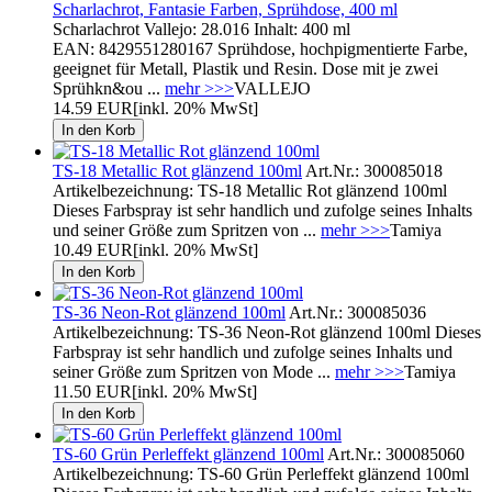
Scharlachrot, Fantasie Farben, Sprühdose, 400 ml
Scharlachrot Vallejo: 28.016 Inhalt: 400 ml
EAN: 8429551280167 Sprühdose, hochpigmentierte Farbe,
geeignet für Metall, Plastik und Resin. Dose mit je zwei
Sprühkn&ou ...
mehr >>>
VALLEJO
14.59 EUR
[inkl. 20% MwSt]
TS-18 Metallic Rot glänzend 100ml
Art.Nr.: 300085018
Artikelbezeichnung: TS-18 Metallic Rot glänzend 100ml
Dieses Farbspray ist sehr handlich und zufolge seines Inhalts
und seiner Größe zum Spritzen von ...
mehr >>>
Tamiya
10.49 EUR
[inkl. 20% MwSt]
TS-36 Neon-Rot glänzend 100ml
Art.Nr.: 300085036
Artikelbezeichnung: TS-36 Neon-Rot glänzend 100ml Dieses
Farbspray ist sehr handlich und zufolge seines Inhalts und
seiner Größe zum Spritzen von Mode ...
mehr >>>
Tamiya
11.50 EUR
[inkl. 20% MwSt]
TS-60 Grün Perleffekt glänzend 100ml
Art.Nr.: 300085060
Artikelbezeichnung: TS-60 Grün Perleffekt glänzend 100ml