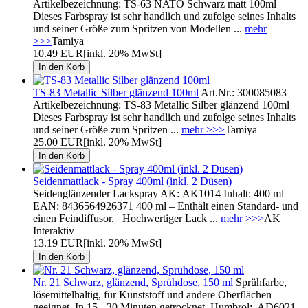
Artikelbezeichnung: TS-63 NATO Schwarz matt 100ml
Dieses Farbspray ist sehr handlich und zufolge seines Inhalts
und seiner Größe zum Spritzen von Modellen ...
mehr
>>>
Tamiya
10.49 EUR
[inkl. 20% MwSt]
TS-83 Metallic Silber glänzend 100ml
Art.Nr.: 300085083
Artikelbezeichnung: TS-83 Metallic Silber glänzend 100ml
Dieses Farbspray ist sehr handlich und zufolge seines Inhalts
und seiner Größe zum Spritzen ...
mehr >>>
Tamiya
25.00 EUR
[inkl. 20% MwSt]
Seidenmattlack - Spray 400ml (inkl. 2 Düsen)
Seidenglänzender Lackspray AK: AK1014 Inhalt: 400 ml
EAN: 8436564926371 400 ml – Enthält einen Standard- und
einen Feindiffusor. Hochwertiger Lack ...
mehr >>>
AK
Interaktiv
13.19 EUR
[inkl. 20% MwSt]
Nr. 21 Schwarz, glänzend, Sprühdose, 150 ml
Sprühfarbe,
lösemittelhaltig, für Kunststoff und andere Oberflächen
geeignet. In 15 - 30 Minuten getrocknet. Humbrol: AD6021