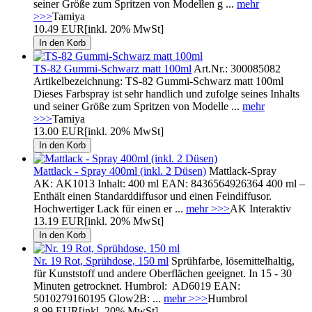
seiner Größe zum Spritzen von Modellen g ...
mehr
>>>
Tamiya
10.49 EUR
[inkl. 20% MwSt]
TS-82 Gummi-Schwarz matt 100ml
Art.Nr.: 300085082
Artikelbezeichnung: TS-82 Gummi-Schwarz matt 100ml
Dieses Farbspray ist sehr handlich und zufolge seines Inhalts
und seiner Größe zum Spritzen von Modelle ...
mehr
>>>
Tamiya
13.00 EUR
[inkl. 20% MwSt]
Mattlack - Spray 400ml (inkl. 2 Düsen)
Mattlack-Spray
AK: AK1013 Inhalt: 400 ml EAN: 8436564926364 400 ml –
Enthält einen Standarddiffusor und einen Feindiffusor.
Hochwertiger Lack für einen er ...
mehr >>>
AK Interaktiv
13.19 EUR
[inkl. 20% MwSt]
Nr. 19 Rot, Sprühdose, 150 ml
Sprühfarbe, lösemittelhaltig,
für Kunststoff und andere Oberflächen geeignet. In 15 - 30
Minuten getrocknet. Humbrol: AD6019 EAN:
5010279160195 Glow2B: ...
mehr >>>
Humbrol
8.99 EUR
[inkl. 20% MwSt]