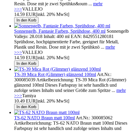
Resin. Dose mit je zwei Sprühkn&oum ...
mehr
>>>
VALLEJO
14.59 EUR
[inkl. 20% MwSt]
Sonnengelb, Fantasie Farben, Sprühdose, 400 ml
Sonnengelb
Vallejo: 28.018 Inhalt: 400 ml EAN: 8429551280181
Sprühdose, hochpigmentierte Farbe, geeignet für Metall,
Plastik und Resin. Dose mit je zwei Sprühknö ...
mehr
>>>
VALLEJO
14.59 EUR
[inkl. 20% MwSt]
TS-39 Mica Rot (Glimmer) glänzend 100ml
Art.Nr.:
300085039 Artikelbezeichnung: TS-39 Mica Rot (Glimmer)
glänzend 100ml Dieses Farbspray ist sehr handlich und
zufolge seines Inhalts und seiner Größe zum Spritze ...
mehr
>>>
Tamiya
10.49 EUR
[inkl. 20% MwSt]
TS-62 NATO Braun matt 100ml
Art.Nr.: 300085062
Artikelbezeichnung: TS-62 NATO Braun matt 100ml Dieses
Farbspray ist sehr handlich und zufolge seines Inhalts und