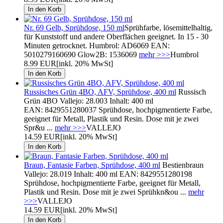
Nr. 69 Gelb, Sprühdose, 150 ml
Sprühfarbe, lösemittelhaltig,
für Kunststoff und andere Oberflächen geeignet. In 15 - 30
Minuten getrocknet. Humbrol: AD6069 EAN:
5010279160690 Glow2B: 1536069
mehr >>>
Humbrol
8.99 EUR
[inkl. 20% MwSt]
Russisches Grün 4BO, AFV, Sprühdose, 400 ml
Russisch
Grün 4BO Vallejo: 28.003 Inhalt: 400 ml
EAN: 8429551280037 Sprühdose, hochpigmentierte Farbe,
geeignet für Metall, Plastik und Resin. Dose mit je zwei
Spr&u ...
mehr >>>
VALLEJO
14.59 EUR
[inkl. 20% MwSt]
Braun, Fantasie Farben, Sprühdose, 400 ml
Bestienbraun
Vallejo: 28.019 Inhalt: 400 ml EAN: 8429551280198
Sprühdose, hochpigmentierte Farbe, geeignet für Metall,
Plastik und Resin. Dose mit je zwei Sprühkn&ou ...
mehr
>>>
VALLEJO
14.59 EUR
[inkl. 20% MwSt]