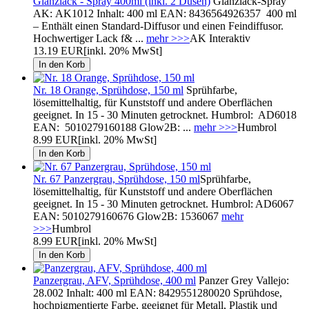
Glanzlack - Spray 400ml (inkl. 2 Düsen)
Glanzlack-Spray
AK: AK1012 Inhalt: 400 ml EAN: 8436564926357 400 ml
– Enthält einen Standard-Diffusor und einen Feindiffusor.
Hochwertiger Lack f& ...
mehr >>>
AK Interaktiv
13.19 EUR
[inkl. 20% MwSt]
Nr. 18 Orange, Sprühdose, 150 ml
Sprühfarbe,
lösemittelhaltig, für Kunststoff und andere Oberflächen
geeignet. In 15 - 30 Minuten getrocknet. Humbrol: AD6018
EAN: 5010279160188 Glow2B: ...
mehr >>>
Humbrol
8.99 EUR
[inkl. 20% MwSt]
Nr. 67 Panzergrau, Sprühdose, 150 ml
Sprühfarbe,
lösemittelhaltig, für Kunststoff und andere Oberflächen
geeignet. In 15 - 30 Minuten getrocknet. Humbrol: AD6067
EAN: 5010279160676 Glow2B: 1536067
mehr
>>>
Humbrol
8.99 EUR
[inkl. 20% MwSt]
Panzergrau, AFV, Sprühdose, 400 ml
Panzer Grey Vallejo:
28.002 Inhalt: 400 ml EAN: 8429551280020 Sprühdose,
hochpigmentierte Farbe, geeignet für Metall, Plastik und