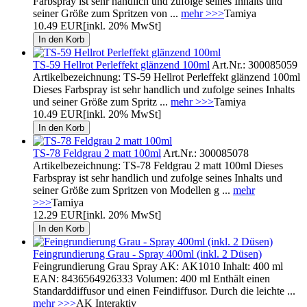
Farbspray ist sehr handlich und zufolge seines Inhalts und
seiner Größe zum Spritzen von ...
mehr >>>
Tamiya
10.49 EUR
[inkl. 20% MwSt]
TS-59 Hellrot Perleffekt glänzend 100ml
Art.Nr.: 300085059
Artikelbezeichnung: TS-59 Hellrot Perleffekt glänzend 100ml
Dieses Farbspray ist sehr handlich und zufolge seines Inhalts
und seiner Größe zum Spritz ...
mehr >>>
Tamiya
10.49 EUR
[inkl. 20% MwSt]
TS-78 Feldgrau 2 matt 100ml
Art.Nr.: 300085078
Artikelbezeichnung: TS-78 Feldgrau 2 matt 100ml Dieses
Farbspray ist sehr handlich und zufolge seines Inhalts und
seiner Größe zum Spritzen von Modellen g ...
mehr
>>>
Tamiya
12.29 EUR
[inkl. 20% MwSt]
Feingrundierung Grau - Spray 400ml (inkl. 2 Düsen)
Feingrundierung Grau Spray AK: AK1010 Inhalt: 400 ml
EAN: 8436564926333 Volumen: 400 ml Enthält einen
Standarddiffusor und einen Feindiffusor. Durch die leichte ...
mehr >>>
AK Interaktiv