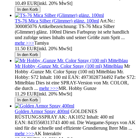
10.49 EUR
[inkl. 20% MwSt]
TS-76 Mica Silber (Glimmer) glänz. 100ml
Art.Nr.:
300085076 Artikelbezeichnung: TS-76 Mica Silber
(Glimmer) glänz. 100ml Dieses Farbspray ist sehr handlich
und zufolge seines Inhalts und seiner Größe zum Sprit ...
mehr >>>
Tamiya
11.50 EUR
[inkl. 20% MwSt]
Mr Hobby -Gunze Mr. Color Spray (100 ml) Mittelblau
Mr
Hobby -Gunze Mr. Color Spray (100 ml) Mittelblau Mr.
Hobby: S72 Inhalt: 100 ml EAN: 4973028734492 Farbe S72:
Mittelblau Dies ist eine SPRAY-Version von Mr. COLOR,
die durch ...
mehr >>>
MR. Hobby Gunze
11.29 EUR
[inkl. 20% MwSt]
Golden Armor Spray 400ml
GOLDENES
RÜSTUNGSSPRAY AK: AK1052 Inhalt: 400 ml
EAN: 8435568313743 400 ml. Die Wargame-Sprays von AK
sind für die schnelle und effiziente Grundierung Ihrer Min ...
mehr >>>
AK Interaktiv