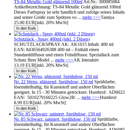
TS-84 Metallic Gold glänzend 100ml
Art.Nr.: 300085084
Artikelbezeichnung: TS-84 Metallic Gold glänzend 100ml
Dieses Farbspray ist sehr handlich und zufolge seines Inhalts
und seiner Größe zum Spritzen vo ...
mehr >>>
Tamiya
25.00 EUR
[inkl. 20% MwSt]
Schutzlack - Spray 400ml (inkl. 2 Düsen)
SCHUTZLACKSPRAY AK: AK1015 Inhalt: 400 ml
EAN: 8436564926388 400 ml – Enthält einen
Standarddiffusor und einen Feindiffusor. Speziallack zum
Schutz Ihrer Model ...
mehr >>>
AK Interaktiv
13.19 EUR
[inkl. 20% MwSt]
Nr. 22 Weiss, glänzend, Sprühdose, 150 ml
Sprühfarbe,
lösemittelhaltig, für Kunststoff und andere Oberflächen
geeignet. In 15 - 30 Minuten getrocknet. Humbrol: AD6022
EAN: 5010279160225 Glow2B: ...
mehr >>>
Humbrol
8.99 EUR
[inkl. 20% MwSt]
Nr. 85 Schwarz, satiniert, Sprühdose, 150 ml
Sprühfarbe,
lösemittelhaltig, für Kunststoff und andere Oberflächen
geeignet. In 15 - 30 Minuten getrocknet. Humbrol: AD6085