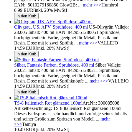
EAN: 5010279160850 Glow2B: ...
mehr >>>
Humbrol
8.99 EUR
[inkl. 20% MwSt]
Olivgrau, US, AFV, Sprühdose, 400 ml
US-Olivgrün Vallejo:
28.005 Inhalt: 400 ml EAN: 8429551280051 Sprühdose,
hochpigmentierte Farbe, geeignet für Metall, Plastik und
Resin. Dose mit je zwei Sprühk ...
mehr >>>
VALLEJO
14.59 EUR
[inkl. 20% MwSt]
Silber, Fantasie Farben, Sprühdose, 400 ml
Silber Vallejo:
28.021 Inhalt: 400 ml EAN: 8429551280211 Sprühdose,
hochpigmentierte Farbe, geeignet für Metall, Plastik und
Resin. Dose mit je zwei Sprühknöpfe ...
mehr >>>
VALLEJO
14.59 EUR
[inkl. 20% MwSt]
TS-8 Italienisch Rot glänzend 100ml
Art.Nr.: 300085008
Artikelbezeichnung: TS-8 Italienisch Rot glänzend 100ml
Dieses Farbspray ist sehr handlich und zufolge seines Inhalts
und seiner Größe zum Spritzen von Modell ...
mehr
>>>
Tamiya
10.49 EUR
[inkl. 20% MwSt]