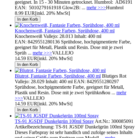
geeignet. In 15 - 30 Minuten getrocknet. Humbrol: AD6191
EAN: 5010279161918 Glow2B: ...
mehr >>>
Humbrol
8.99 EUR
[inkl. 20% MwSt]
Knochenweiß, Fantasie Farben, Sprühdose, 400 ml
Knochenweiß Vallejo: 28.013 Inhalt: 400 ml
EAN: 8429551280136 Sprühdose, hochpigmentierte Farbe,
geeignet für Metall, Plastik und Resin. Dose mit je zwei
Sprüh ...
mehr >>>
VALLEJO
14.59 EUR
[inkl. 20% MwSt]
Blutrot, Fantasie Farben, Sprühdose, 400 ml
Blutiges Rot
Vallejo: 28.029 Inhalt: 400 ml EAN: 8429551280297
Sprühdose, hochpigmentierte Farbe, geeignet für Metall,
Plastik und Resin. Dose mit je zwei Sprühkn&ou ...
mehr
>>>
VALLEJO
14.59 EUR
[inkl. 20% MwSt]
TS-91 JGSDF Dunkelgrün 100ml Spray
Art.Nr.: 300085091
Artikelbezeichnung: TS-91 JGSDF Dunkelgrün 100ml Spray
Dieses Farbspray ist sehr handlich und zufolge seines Inhalts
und seiner Größe zum Spritzen von Modell ...
mehr