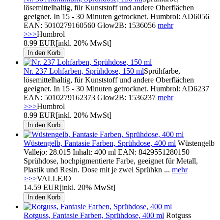
lösemittelhaltig, für Kunststoff und andere Oberflächen
geeignet. In 15 - 30 Minuten getrocknet. Humbrol: AD6056
EAN: 5010279160560 Glow2B: 1536056
mehr
>>>
Humbrol
8.99 EUR
[inkl. 20% MwSt]
Nr. 237 Lohfarben, Sprühdose, 150 ml
Sprühfarbe,
lösemittelhaltig, für Kunststoff und andere Oberflächen
geeignet. In 15 - 30 Minuten getrocknet. Humbrol: AD6237
EAN: 5010279162373 Glow2B: 1536237
mehr
>>>
Humbrol
8.99 EUR
[inkl. 20% MwSt]
Wüstengelb, Fantasie Farben, Sprühdose, 400 ml
Wüstengelb
Vallejo: 28.015 Inhalt: 400 ml EAN: 8429551280150
Sprühdose, hochpigmentierte Farbe, geeignet für Metall,
Plastik und Resin. Dose mit je zwei Sprühkn ...
mehr
>>>
VALLEJO
14.59 EUR
[inkl. 20% MwSt]
Rotguss, Fantasie Farben, Sprühdose, 400 ml
Rotguss