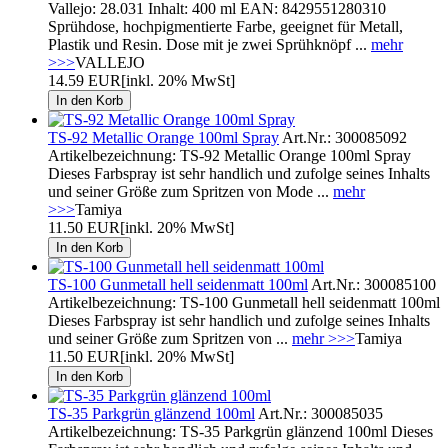
Vallejo: 28.031 Inhalt: 400 ml EAN: 8429551280310
Sprühdose, hochpigmentierte Farbe, geeignet für Metall,
Plastik und Resin. Dose mit je zwei Sprühknöpf ...
mehr
>>>
VALLEJO
14.59 EUR
[inkl. 20% MwSt]
TS-92 Metallic Orange 100ml Spray
Art.Nr.: 300085092
Artikelbezeichnung: TS-92 Metallic Orange 100ml Spray
Dieses Farbspray ist sehr handlich und zufolge seines Inhalts
und seiner Größe zum Spritzen von Mode ...
mehr
>>>
Tamiya
11.50 EUR
[inkl. 20% MwSt]
TS-100 Gunmetall hell seidenmatt 100ml
Art.Nr.: 300085100
Artikelbezeichnung: TS-100 Gunmetall hell seidenmatt 100ml
Dieses Farbspray ist sehr handlich und zufolge seines Inhalts
und seiner Größe zum Spritzen von ...
mehr >>>
Tamiya
11.50 EUR
[inkl. 20% MwSt]
TS-35 Parkgrün glänzend 100ml
Art.Nr.: 300085035
Artikelbezeichnung: TS-35 Parkgrün glänzend 100ml Dieses