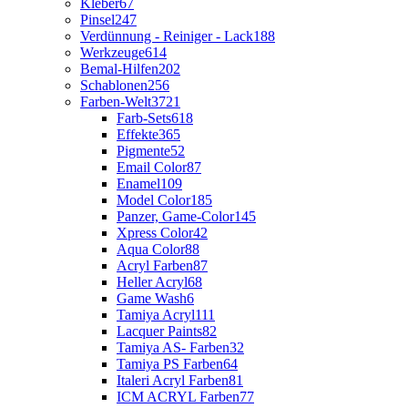
Kleber
67
Pinsel
247
Verdünnung - Reiniger - Lack
188
Werkzeuge
614
Bemal-Hilfen
202
Schablonen
256
Farben-Welt
3721
Farb-Sets
618
Effekte
365
Pigmente
52
Email Color
87
Enamel
109
Model Color
185
Panzer, Game-Color
145
Xpress Color
42
Aqua Color
88
Acryl Farben
87
Heller Acryl
68
Game Wash
6
Tamiya Acryl
111
Lacquer Paints
82
Tamiya AS- Farben
32
Tamiya PS Farben
64
Italeri Acryl Farben
81
ICM ACRYL Farben
77