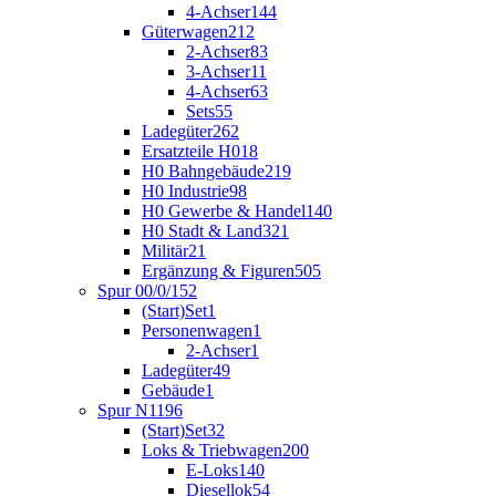
4-Achser
144
Güterwagen
212
2-Achser
83
3-Achser
11
4-Achser
63
Sets
55
Ladegüter
262
Ersatzteile H0
18
H0 Bahngebäude
219
H0 Industrie
98
H0 Gewerbe & Handel
140
H0 Stadt & Land
321
Militär
21
Ergänzung & Figuren
505
Spur 00/0/1
52
(Start)Set
1
Personenwagen
1
2-Achser
1
Ladegüter
49
Gebäude
1
Spur N
1196
(Start)Set
32
Loks & Triebwagen
200
E-Loks
140
Diesellok
54