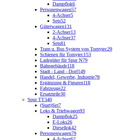
Dampflok
6
Personenwagen
57
4-Achser
5
Sets
52
Güterwagen
131
2-Achser
13
4-Achser
37
Sets
81
Tram u. Bus System von Tomytec
29
Schienen für Tomytec
153
Ladegüter für Spur N
79
Bahngebäude
118
Stadt - Land - Dorf
149
Handel, Gewerbe, Industrie
78
Ergänzung & Figuren
118
Fahrzeuge
22
Ersatzteile
30
Spur TT
340
(Start)Set
7
Loks & Triebwagen
93
Dampflok
25
E-Loks
26
Diesellok
42
Personenwagen
79
4-Achser
62