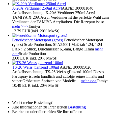
X-20A Verdünner 250ml Acryl
Art.Nr.: 300081040
Artikelbezeichnung: X-20A Verdünner 250ml Acryl
TAMIYA X-20A Acryl-Verdünner ist die perfekte Wahl zum
Verdünnen der TAMIYA Acrylfarben. Die Rezeptur ist so ...
mehr >>>
Tamiya
12.79 EUR
[inkl. 20% MwSt]
Feuerlöscher Motorsport (gross)
Feuerlöscher Motorsport
(gross) Scale Production: SPA24001 Maßstab 1:24, 1/24
EAN: 2 Stück, Durchmesser 6,5mm, Länge 11mm
mehr
>>>
Scale Production
3.60 EUR
[inkl. 20% MwSt]
TS-26 Weiss glänzend 100ml
Art.Nr.. 300085026
Artikelbezeichnung: TS-26 Weiss glänzend 100ml Dieses
Farbspray ist sehr handlich und zufolge seines Inhalts und
seiner Größe zum Spritzen von Modelle ...
mehr >>>
Tamiya
10.49 EUR
[inkl. 20% MwSt]
Wo ist meine Bestellung?
Alle Informationen zu Ihrer letzten
Bestellung
Bearbeiten oder überprüfen Sie Ihre offenen