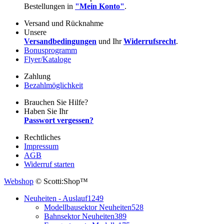
Bestellungen in
"Mein Konto"
.
Versand und Rücknahme
Unsere
Versandbedingungen
und Ihr
Widerrufsrecht
.
Bonusprogramm
Flyer/Kataloge
Zahlung
Bezahlmöglichkeit
Brauchen Sie Hilfe?
Haben Sie Ihr
Passwort vergessen?
Rechtliches
Impressum
AGB
Widerruf starten
Webshop
© Scotti:Shop™
Neuheiten - Auslauf
1249
Modellbausektor Neuheiten
528
Bahnsektor Neuheiten
389