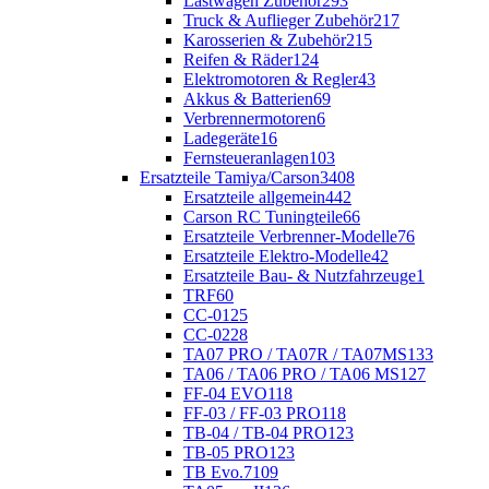
Lastwagen Zubehör
293
Truck & Auflieger Zubehör
217
Karosserien & Zubehör
215
Reifen & Räder
124
Elektromotoren & Regler
43
Akkus & Batterien
69
Verbrennermotoren
6
Ladegeräte
16
Fernsteueranlagen
103
Ersatzteile Tamiya/Carson
3408
Ersatzteile allgemein
442
Carson RC Tuningteile
66
Ersatzteile Verbrenner-Modelle
76
Ersatzteile Elektro-Modelle
42
Ersatzteile Bau- & Nutzfahrzeuge
1
TRF
60
CC-01
25
CC-02
28
TA07 PRO / TA07R / TA07MS
133
TA06 / TA06 PRO / TA06 MS
127
FF-04 EVO
118
FF-03 / FF-03 PRO
118
TB-04 / TB-04 PRO
123
TB-05 PRO
123
TB Evo.7
109