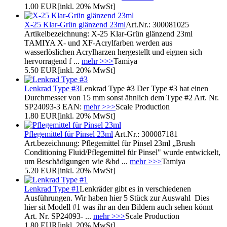
1.00 EUR
[inkl. 20% MwSt]
X-25 Klar-Grün glänzend 23ml
Art.Nr.: 300081025
Artikelbezeichnung: X-25 Klar-Grün glänzend 23ml
TAMIYA X- und XF-Acrylfarben werden aus
wasserlöslichen Acrylharzen hergestellt und eignen sich
hervorragend f ...
mehr >>>
Tamiya
5.50 EUR
[inkl. 20% MwSt]
Lenkrad Type #3
Lenkrad Type #3 Der Type #3 hat einen
Durchmesser von 15 mm sonst ähnlich dem Type #2 Art. Nr.
SP24093-3 EAN:
mehr >>>
Scale Production
1.80 EUR
[inkl. 20% MwSt]
Pflegemittel für Pinsel 23ml
Art.Nr.: 300087181
Art.bezeichnung: Pflegemittel für Pinsel 23ml „Brush
Conditioning Fluid/Pflegemittel für Pinsel" wurde entwickelt,
um Beschädigungen wie &bd ...
mehr >>>
Tamiya
5.20 EUR
[inkl. 20% MwSt]
Lenkrad Type #1
Lenkräder gibt es in verschiedenen
Ausführungen. Wir haben hier 5 Stück zur Auswahl Dies
hier sit Modell #1 was ihr an den Bildern auch sehen könnt
Art. Nr. SP24093- ...
mehr >>>
Scale Production
1.80 EUR
[inkl. 20% MwSt]