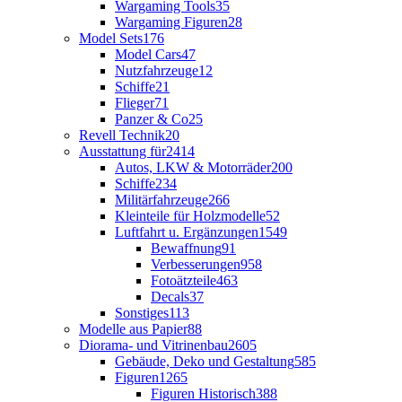
Wargaming Tools
35
Wargaming Figuren
28
Model Sets
176
Model Cars
47
Nutzfahrzeuge
12
Schiffe
21
Flieger
71
Panzer & Co
25
Revell Technik
20
Ausstattung für
2414
Autos, LKW & Motorräder
200
Schiffe
234
Militärfahrzeuge
266
Kleinteile für Holzmodelle
52
Luftfahrt u. Ergänzungen
1549
Bewaffnung
91
Verbesserungen
958
Fotoätzteile
463
Decals
37
Sonstiges
113
Modelle aus Papier
88
Diorama- und Vitrinenbau
2605
Gebäude, Deko und Gestaltung
585
Figuren
1265
Figuren Historisch
388