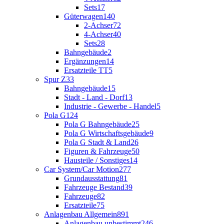
Sets
17
Güterwagen
140
2-Achser
72
4-Achser
40
Sets
28
Bahngebäude
2
Ergänzungen
14
Ersatzteile TT
5
Spur Z
33
Bahngebäude
15
Stadt - Land - Dorf
13
Industrie - Gewerbe - Handel
5
Pola G
124
Pola G Bahngebäude
25
Pola G Wirtschaftsgebäude
9
Pola G Stadt & Land
26
Figuren & Fahrzeuge
50
Hausteile / Sonstiges
14
Car System/Car Motion
277
Grundausstattung
81
Fahrzeuge Bestand
39
Fahrzeuge
82
Ersatzteile
75
Anlagenbau Allgemein
891
Anlagenbau unbestimmt
246