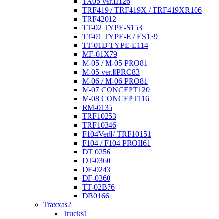
TA05 ver.II
126
TRF419 / TRF419X / TRF419XR
106
TRF420
12
TT-02 TYPE-S
153
TT-01 TYPE-E / ES
139
TT-01D TYPE-E
114
MF-01X
79
M-05 / M-05 PRO
81
M-05 ver.ⅡPRO
83
M-06 / M-06 PRO
81
M-07 CONCEPT
120
M-08 CONCEPT
116
RM-01
35
TRF102
53
TRF103
46
F104VerⅡ/ TRF101
51
F104 / F104 PROII
61
DT-02
56
DT-03
60
DF-02
43
DF-03
60
TT-02B
76
DB01
66
Traxxas
2
Trucks
1