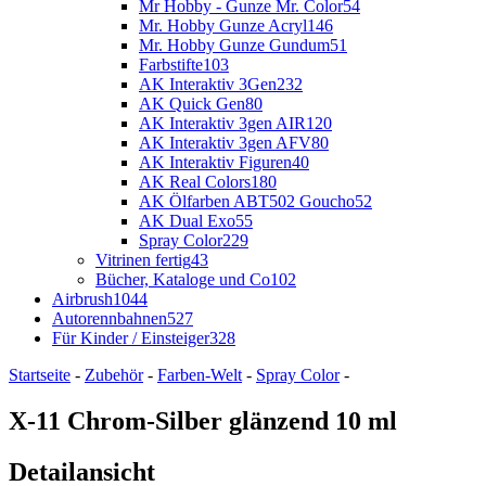
Mr Hobby - Gunze Mr. Color
54
Mr. Hobby Gunze Acryl
146
Mr. Hobby Gunze Gundum
51
Farbstifte
103
AK Interaktiv 3Gen
232
AK Quick Gen
80
AK Interaktiv 3gen AIR
120
AK Interaktiv 3gen AFV
80
AK Interaktiv Figuren
40
AK Real Colors
180
AK Ölfarben ABT502 Goucho
52
AK Dual Exo
55
Spray Color
229
Vitrinen fertig
43
Bücher, Kataloge und Co
102
Airbrush
1044
Autorennbahnen
527
Für Kinder / Einsteiger
328
Startseite
-
Zubehör
-
Farben-Welt
-
Spray Color
-
X-11 Chrom-Silber glänzend 10 ml
Detailansicht