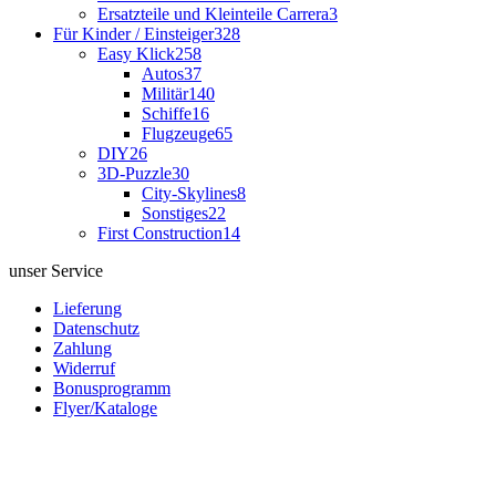
Ersatzteile und Kleinteile Carrera
3
Für Kinder / Einsteiger
328
Easy Klick
258
Autos
37
Militär
140
Schiffe
16
Flugzeuge
65
DIY
26
3D-Puzzle
30
City-Skylines
8
Sonstiges
22
First Construction
14
unser Service
Lieferung
Datenschutz
Zahlung
Widerruf
Bonusprogramm
Flyer/Kataloge