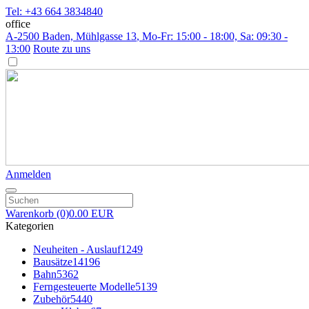
Tel: +43 664 3834840
office
A-2500 Baden, Mühlgasse 13
, Mo-Fr: 15:00 - 18:00, Sa: 09:30 -
13:00
Route zu uns
Anmelden
Warenkorb
(0)
0.00 EUR
Kategorien
Neuheiten - Auslauf
1249
Bausätze
14196
Bahn
5362
Ferngesteuerte Modelle
5139
Zubehör
5440