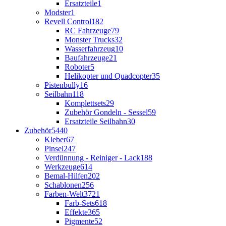
Ersatzteile
1
Modster
1
Revell Control
182
RC Fahrzeuge
79
Monster Trucks
32
Wasserfahrzeug
10
Baufahrzeuge
21
Roboter
5
Helikopter und Quadcopter
35
Pistenbully
16
Seilbahn
118
Komplettsets
29
Zubehör Gondeln - Sessel
59
Ersatzteile Seilbahn
30
Zubehör
5440
Kleber
67
Pinsel
247
Verdünnung - Reiniger - Lack
188
Werkzeuge
614
Bemal-Hilfen
202
Schablonen
256
Farben-Welt
3721
Farb-Sets
618
Effekte
365
Pigmente
52