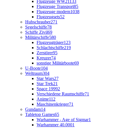
Flugzeuge WW2
1133
Flugzeuge Transport
85
Flugzeuge modern
1038
Flugzeugsets
52
Hubschrauber
271
Segelschiffe
78
Schiffe Zivil
69
Militärschiffe
580
Flugzeugträger
123
Schlachtschiffe
219
Zerstörer
95
Kreuzer
74
sonstige Militärboote
69
U-Boote
104
Weltraum
304
Star Wars
27
Star Trek
21
Space 1999
2
Verschiedene Raumschiffe
71
Anime
112
Maschinenkrieger
71
Gundam
14
Tabletop Games
65
Warhammer - Age of Sigmar
1
Warhammer 40.000
1