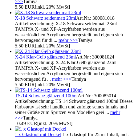
>>>
Tamiya
5.50 EUR
[inkl. 20% MwSt]
X-18 Schwarz seidenmatt 23ml
Art.Nr.: 300081018
Artikelbezeichnung: X-18 Schwarz seidenmatt 23ml
TAMIYA X- und XF-Acrylfarben werden aus
wasserlöslichen Acrylharzen hergestellt und eignen sich
hervorragend für di ...
mehr >>>
Tamiya
5.50 EUR
[inkl. 20% MwSt]
X-24 Klar-Gelb glänzend 23ml
Art.Nr.: 300081024
Artikelbezeichnung: X-24 Klar-Gelb glänzend 23ml
TAMIYA X- und XF-Acrylfarben werden aus
wasserlöslichen Acrylharzen hergestellt und eignen sich
hervorragend fü ...
mehr >>>
Tamiya
5.50 EUR
[inkl. 20% MwSt]
TS-14 Schwarz glänzend 100ml
Art.Nr.: 300085014
Artikelbezeichnung: TS-14 Schwarz glänzend 100ml Dieses
Farbspray ist sehr handlich und zufolge seines Inhalts und
seiner Größe zum Spritzen von Modellen geei ...
mehr
>>>
Tamiya
10.49 EUR
[inkl. 20% MwSt]
1 x Glastopf mit Deckel
1 x Glastopf für 25 ml Inhalt, incl.