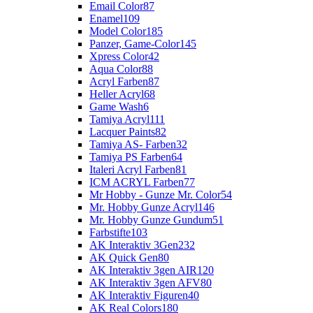
Email Color
87
Enamel
109
Model Color
185
Panzer, Game-Color
145
Xpress Color
42
Aqua Color
88
Acryl Farben
87
Heller Acryl
68
Game Wash
6
Tamiya Acryl
111
Lacquer Paints
82
Tamiya AS- Farben
32
Tamiya PS Farben
64
Italeri Acryl Farben
81
ICM ACRYL Farben
77
Mr Hobby - Gunze Mr. Color
54
Mr. Hobby Gunze Acryl
146
Mr. Hobby Gunze Gundum
51
Farbstifte
103
AK Interaktiv 3Gen
232
AK Quick Gen
80
AK Interaktiv 3gen AIR
120
AK Interaktiv 3gen AFV
80
AK Interaktiv Figuren
40
AK Real Colors
180