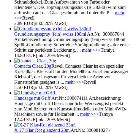
Schraubdeckel. Zum Aufbewahren von Farbe oder
Kleinteilen. Das Topfanpassungsstück (R-38280) wird zum
airbrushen auf das Glas geschraubt und unter die P ...
mehr
>>>
Revell
2.89 EUR
[inkl. 20% MwSt]
Grundierungsspray (fein) weiss 180ml
Art.Nr.: 300087044
Artikelbezeichnung: Grundierungsspray (fein) weiss 180ml
Sprüh-Grundierung: Superfeine Sprühgrundierung - der erste
Schritt zur perfekten Lackierung. ...
mehr >>>
Tamiya
14.80 EUR
[inkl. 20% MwSt]
Contacta Clear, 20g
Revell Contacta Clear ist ein spezieller
Kristallklar-Klebstoff für den Modellbau. Es ist ein wässriger
Klebstoff, der insgesamt für verschiedene Arten von
Kunststoffen geeignet is ...
mehr >>>
Revell
5.50 EUR
[inkl. 20% MwSt]
Handsäge mit Griff
Art.Nr.: 300074111 Art.bezeichnung:
Handsäge mit Griff Dieses handliche Werkzeug ist perfekt
zum Modifizieren von Kunststoffmodellen oder Mini 4WD-
Maschinen sowie für Holzarbeit ...
mehr >>>
Tamiya
12.49 EUR
[inkl. 20% MwSt]
X-27 Klar-Rot glänzend 23ml
Art.Nr.: 300081027 /