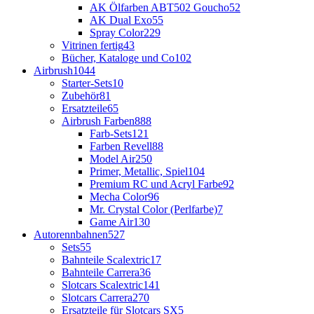
AK Ölfarben ABT502 Goucho
52
AK Dual Exo
55
Spray Color
229
Vitrinen fertig
43
Bücher, Kataloge und Co
102
Airbrush
1044
Starter-Sets
10
Zubehör
81
Ersatzteile
65
Airbrush Farben
888
Farb-Sets
121
Farben Revell
88
Model Air
250
Primer, Metallic, Spiel
104
Premium RC und Acryl Farbe
92
Mecha Color
96
Mr. Crystal Color (Perlfarbe)
7
Game Air
130
Autorennbahnen
527
Sets
55
Bahnteile Scalextric
17
Bahnteile Carrera
36
Slotcars Scalextric
141
Slotcars Carrera
270
Ersatzteile für Slotcars SX
5