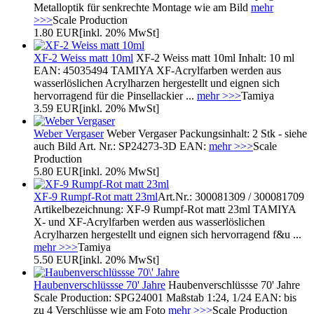
Metalloptik für senkrechte Montage wie am Bild
mehr
>>>
Scale Production
1.80 EUR
[inkl. 20% MwSt]
XF-2 Weiss matt 10ml
XF-2 Weiss matt 10ml Inhalt: 10 ml
EAN: 45035494 TAMIYA XF-Acrylfarben werden aus
wasserlöslichen Acrylharzen hergestellt und eignen sich
hervorragend für die Pinsellackier ...
mehr >>>
Tamiya
3.59 EUR
[inkl. 20% MwSt]
Weber Vergaser
Weber Vergaser Packungsinhalt: 2 Stk - siehe
auch Bild Art. Nr.: SP24273-3D EAN:
mehr >>>
Scale
Production
5.80 EUR
[inkl. 20% MwSt]
XF-9 Rumpf-Rot matt 23ml
Art.Nr.: 300081309 / 300081709
Artikelbezeichnung: XF-9 Rumpf-Rot matt 23ml TAMIYA
X- und XF-Acrylfarben werden aus wasserlöslichen
Acrylharzen hergestellt und eignen sich hervorragend f&u ...
mehr >>>
Tamiya
5.50 EUR
[inkl. 20% MwSt]
Haubenverschlüssse 70' Jahre
Haubenverschlüssse 70' Jahre
Scale Production: SPG24001 Maßstab 1:24, 1/24 EAN: bis
zu 4 Verschlüsse wie am Foto
mehr >>>
Scale Production