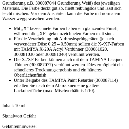
Grundierung z.B. 300087044 Grundierung Weiß) des jeweiligen
Materials. Die Farbe deckt gut ab, fließt reibungslos und lässt sich
leicht mischen. Vor dem Aushärten kann die Farbe mit normalem
Wasser weggewaschen werden.
Mit „X" bezeichnete Farben haben ein glänzendes Finish,
während die „XF" gekennzeichneten Farben matt sind.
Für die Verarbeitung mit Airbrushsprühgeräten (je nach
verwendeter Düse 0,25 – 0,50mm) sollten die X-/XF-Farben
mit TAMIYA X-20A Acryl Verdünner (300081020,
300081030 oder 300081040) verdünnt werden.
Die X-/XF Farben können auch mit dem TAMIYA Lacquer
Thinner (300087077) verdünnt werden. Dies ermöglicht ein
schnelleres Trocknungsergebnis und ein härteres
Oberflächenfinish.
Unter Beigabe des TAMIYA Paint Retarder (300087114)
erhalten Sie nach dem Abtrocknen eine glattere
Lackoberfläche (max. Mischverhältnis 1:10).
Inhalt: 10 ml
Signalwort Gefahr
Gefahrenhinweise: