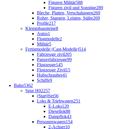
Figuren Militär
588
Figuren zivil und Sonstige
289
Bleche, Platten, Verschalungen
269
Rohre, Stangen, Leisten, Stäbe
269
Profile
217
Klemmbausteine
8
Autos
1
Flugmodelle
2
Militär
5
Fertigmodelle (Cast-Modelle)
514
Fahrzeuge zivil
205
Panzerfahrzeuge
99
Flugzeuge
145
Flugzeuge Zivil
15
Hubschrauber
41
Schiffe
9
Bahn
5362
Spur H0
2257
(Start)Set
56
Loks & Triebwagen
251
E-Loks
120
Diesellok
88
Dampflok
43
Personenwagen
154
2-Achser
10