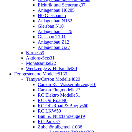
Elektrik und Steuerung
97
Anlagenbau H0
285
H0 Gleisbau
25
Anlagenbau N
152
Gleisbau N
10
Anlagenbau TT
26
Gleisbau TT
11
Anlagenbau Z
12
Anlagenbau G
27
Kirmes
59
Aktions-Sets
31
Monatsartikel
22
Werkzeuge & Hilfsmittel
80
Ferngesteuerte Modelle
5139
Tamiya/Carson Modelle
4820
Carson RC-Wasserfahrzeuge
16
Carson Flugmodelle
27
RC Elektro Modelle
51
RC On-Road
96
RC Off-Road & Buggys
60
RC LKW
50
Bau- & Nutzfahrzeuge
19
RC Panzer
7
Zubehör allgemein
1086