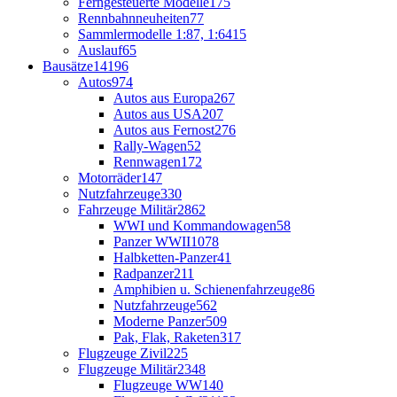
Ferngesteuerte Modelle
175
Rennbahnneuheiten
77
Sammlermodelle 1:87, 1:64
15
Auslauf
65
Bausätze
14196
Autos
974
Autos aus Europa
267
Autos aus USA
207
Autos aus Fernost
276
Rally-Wagen
52
Rennwagen
172
Motorräder
147
Nutzfahrzeuge
330
Fahrzeuge Militär
2862
WWI und Kommandowagen
58
Panzer WWII
1078
Halbketten-Panzer
41
Radpanzer
211
Amphibien u. Schienenfahrzeuge
86
Nutzfahrzeuge
562
Moderne Panzer
509
Pak, Flak, Raketen
317
Flugzeuge Zivil
225
Flugzeuge Militär
2348
Flugzeuge WW1
40