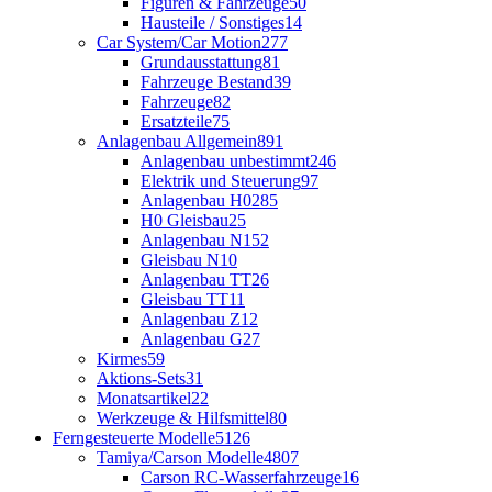
Figuren & Fahrzeuge
50
Hausteile / Sonstiges
14
Car System/Car Motion
277
Grundausstattung
81
Fahrzeuge Bestand
39
Fahrzeuge
82
Ersatzteile
75
Anlagenbau Allgemein
891
Anlagenbau unbestimmt
246
Elektrik und Steuerung
97
Anlagenbau H0
285
H0 Gleisbau
25
Anlagenbau N
152
Gleisbau N
10
Anlagenbau TT
26
Gleisbau TT
11
Anlagenbau Z
12
Anlagenbau G
27
Kirmes
59
Aktions-Sets
31
Monatsartikel
22
Werkzeuge & Hilfsmittel
80
Ferngesteuerte Modelle
5126
Tamiya/Carson Modelle
4807
Carson RC-Wasserfahrzeuge
16