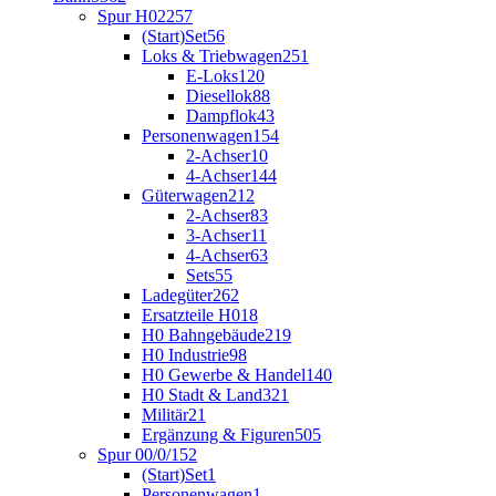
Spur H0
2257
(Start)Set
56
Loks & Triebwagen
251
E-Loks
120
Diesellok
88
Dampflok
43
Personenwagen
154
2-Achser
10
4-Achser
144
Güterwagen
212
2-Achser
83
3-Achser
11
4-Achser
63
Sets
55
Ladegüter
262
Ersatzteile H0
18
H0 Bahngebäude
219
H0 Industrie
98
H0 Gewerbe & Handel
140
H0 Stadt & Land
321
Militär
21
Ergänzung & Figuren
505
Spur 00/0/1
52
(Start)Set
1
Personenwagen
1