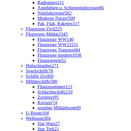
Radpanzer
211
Amphibien u. Schienenfahrzeuge
86
Nutzfahrzeuge
562
Moderne Panzer
509
Pak, Flak, Raketen
317
Flugzeuge Zivil
225
Flugzeuge Militär
2345
Flugzeuge WW1
40
Flugzeuge WW2
1131
Flugzeuge Transport
84
Flugzeuge modern
1038
Flugzeugsets
52
Hubschrauber
271
Segelschiffe
78
Schiffe Zivil
69
Militärschiffe
580
Flugzeugträger
123
Schlachtschiffe
219
Zerstörer
95
Kreuzer
74
sonstige Militärboote
69
U-Boote
104
Weltraum
304
Star Wars
27
Star Trek
21