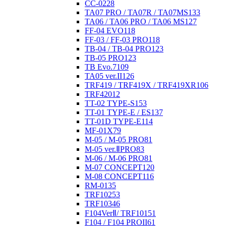
CC-02
28
TA07 PRO / TA07R / TA07MS
133
TA06 / TA06 PRO / TA06 MS
127
FF-04 EVO
118
FF-03 / FF-03 PRO
118
TB-04 / TB-04 PRO
123
TB-05 PRO
123
TB Evo.7
109
TA05 ver.II
126
TRF419 / TRF419X / TRF419XR
106
TRF420
12
TT-02 TYPE-S
153
TT-01 TYPE-E / ES
137
TT-01D TYPE-E
114
MF-01X
79
M-05 / M-05 PRO
81
M-05 ver.ⅡPRO
83
M-06 / M-06 PRO
81
M-07 CONCEPT
120
M-08 CONCEPT
116
RM-01
35
TRF102
53
TRF103
46
F104VerⅡ/ TRF101
51
F104 / F104 PROII
61