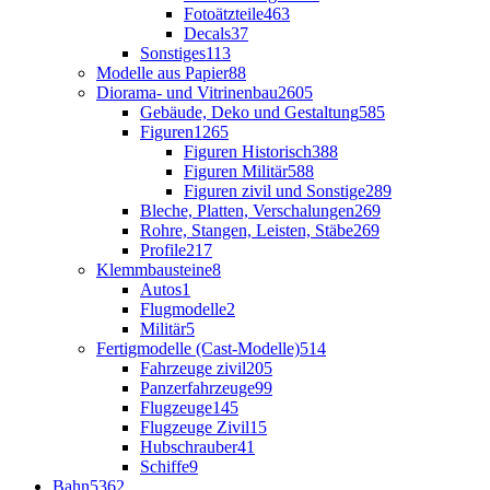
Fotoätzteile
463
Decals
37
Sonstiges
113
Modelle aus Papier
88
Diorama- und Vitrinenbau
2605
Gebäude, Deko und Gestaltung
585
Figuren
1265
Figuren Historisch
388
Figuren Militär
588
Figuren zivil und Sonstige
289
Bleche, Platten, Verschalungen
269
Rohre, Stangen, Leisten, Stäbe
269
Profile
217
Klemmbausteine
8
Autos
1
Flugmodelle
2
Militär
5
Fertigmodelle (Cast-Modelle)
514
Fahrzeuge zivil
205
Panzerfahrzeuge
99
Flugzeuge
145
Flugzeuge Zivil
15
Hubschrauber
41
Schiffe
9
Bahn
5362