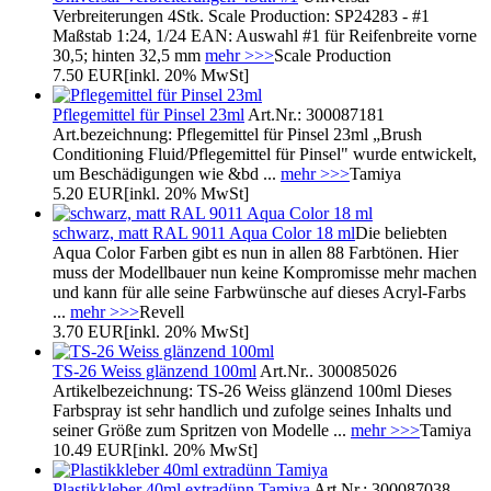
Verbreiterungen 4Stk. Scale Production: SP24283 - #1
Maßstab 1:24, 1/24 EAN: Auswahl #1 für Reifenbreite vorne
30,5; hinten 32,5 mm
mehr >>>
Scale Production
7.50 EUR
[inkl. 20% MwSt]
Pflegemittel für Pinsel 23ml
Art.Nr.: 300087181
Art.bezeichnung: Pflegemittel für Pinsel 23ml „Brush
Conditioning Fluid/Pflegemittel für Pinsel" wurde entwickelt,
um Beschädigungen wie &bd ...
mehr >>>
Tamiya
5.20 EUR
[inkl. 20% MwSt]
schwarz, matt RAL 9011 Aqua Color 18 ml
Die beliebten
Aqua Color Farben gibt es nun in allen 88 Farbtönen. Hier
muss der Modellbauer nun keine Kompromisse mehr machen
und kann für alle seine Farbwünsche auf dieses Acryl-Farbs
...
mehr >>>
Revell
3.70 EUR
[inkl. 20% MwSt]
TS-26 Weiss glänzend 100ml
Art.Nr.. 300085026
Artikelbezeichnung: TS-26 Weiss glänzend 100ml Dieses
Farbspray ist sehr handlich und zufolge seines Inhalts und
seiner Größe zum Spritzen von Modelle ...
mehr >>>
Tamiya
10.49 EUR
[inkl. 20% MwSt]
Plastikkleber 40ml extradünn Tamiya
Art.Nr.: 300087038