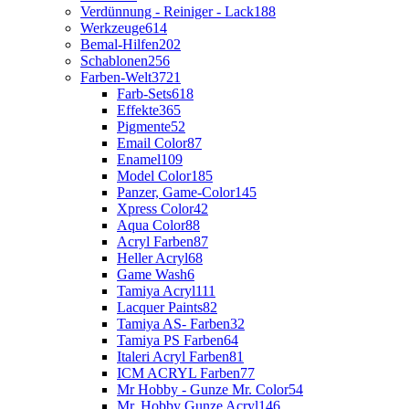
Verdünnung - Reiniger - Lack
188
Werkzeuge
614
Bemal-Hilfen
202
Schablonen
256
Farben-Welt
3721
Farb-Sets
618
Effekte
365
Pigmente
52
Email Color
87
Enamel
109
Model Color
185
Panzer, Game-Color
145
Xpress Color
42
Aqua Color
88
Acryl Farben
87
Heller Acryl
68
Game Wash
6
Tamiya Acryl
111
Lacquer Paints
82
Tamiya AS- Farben
32
Tamiya PS Farben
64
Italeri Acryl Farben
81
ICM ACRYL Farben
77
Mr Hobby - Gunze Mr. Color
54
Mr. Hobby Gunze Acryl
146