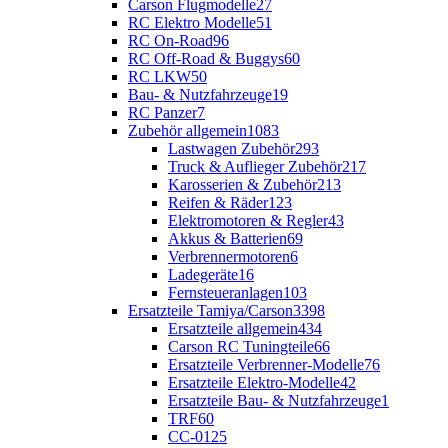
Carson Flugmodelle
27
RC Elektro Modelle
51
RC On-Road
96
RC Off-Road & Buggys
60
RC LKW
50
Bau- & Nutzfahrzeuge
19
RC Panzer
7
Zubehör allgemein
1083
Lastwagen Zubehör
293
Truck & Auflieger Zubehör
217
Karosserien & Zubehör
213
Reifen & Räder
123
Elektromotoren & Regler
43
Akkus & Batterien
69
Verbrennermotoren
6
Ladegeräte
16
Fernsteueranlagen
103
Ersatzteile Tamiya/Carson
3398
Ersatzteile allgemein
434
Carson RC Tuningteile
66
Ersatzteile Verbrenner-Modelle
76
Ersatzteile Elektro-Modelle
42
Ersatzteile Bau- & Nutzfahrzeuge
1
TRF
60
CC-01
25