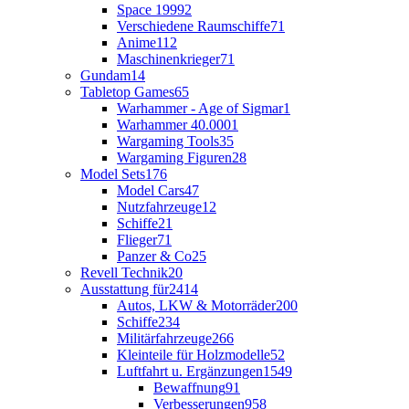
Space 1999
2
Verschiedene Raumschiffe
71
Anime
112
Maschinenkrieger
71
Gundam
14
Tabletop Games
65
Warhammer - Age of Sigmar
1
Warhammer 40.000
1
Wargaming Tools
35
Wargaming Figuren
28
Model Sets
176
Model Cars
47
Nutzfahrzeuge
12
Schiffe
21
Flieger
71
Panzer & Co
25
Revell Technik
20
Ausstattung für
2414
Autos, LKW & Motorräder
200
Schiffe
234
Militärfahrzeuge
266
Kleinteile für Holzmodelle
52
Luftfahrt u. Ergänzungen
1549
Bewaffnung
91
Verbesserungen
958