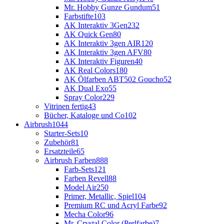
Mr. Hobby Gunze Gundum
51
Farbstifte
103
AK Interaktiv 3Gen
232
AK Quick Gen
80
AK Interaktiv 3gen AIR
120
AK Interaktiv 3gen AFV
80
AK Interaktiv Figuren
40
AK Real Colors
180
AK Ölfarben ABT502 Goucho
52
AK Dual Exo
55
Spray Color
229
Vitrinen fertig
43
Bücher, Kataloge und Co
102
Airbrush
1044
Starter-Sets
10
Zubehör
81
Ersatzteile
65
Airbrush Farben
888
Farb-Sets
121
Farben Revell
88
Model Air
250
Primer, Metallic, Spiel
104
Premium RC und Acryl Farbe
92
Mecha Color
96
Mr. Crystal Color (Perlfarbe)
7