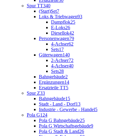
Ersatzteile
30
Spur TT
340
(Start)Set
7
Loks & Triebwagen
93
Dampflok
25
E-Loks
26
Diesellok
42
Personenwagen
79
4-Achser
62
Sets
17
Güterwagen
140
2-Achser
72
4-Achser
40
Sets
28
Bahngebäude
2
Ergänzungen
14
Ersatzteile TT
5
Spur Z
33
Bahngebäude
15
Stadt - Land - Dorf
13
Industrie - Gewerbe - Handel
5
Pola G
124
Pola G Bahngebäude
25
Pola G Wirtschaftsgebäude
9
Pola G Stadt & Land
26