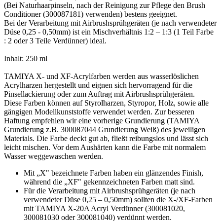
(Bei Naturhaarpinseln, nach der Reinigung zur Pflege den Brush
Conditioner (300087181) verwenden) bestens geeignet.
Bei der Verarbeitung mit Airbrushsprühgeräten (je nach verwendeter
Düse 0,25 - 0,50mm) ist ein Mischverhältnis 1:2 – 1:3 (1 Teil Farbe
: 2 oder 3 Teile Verdünner) ideal.
Inhalt: 250 ml
TAMIYA X- und XF-Acrylfarben werden aus wasserlöslichen
Acrylharzen hergestellt und eignen sich hervorragend für die
Pinsellackierung oder zum Auftrag mit Airbrushsprühgeräten.
Diese Farben können auf Styrolharzen, Styropor, Holz, sowie alle
gängigen Modellkunststoffe verwendet werden. Zur besseren
Haftung empfehlen wir eine vorherige Grundierung (TAMIYA
Grundierung z.B. 300087044 Grundierung Weiß) des jeweiligen
Materials. Die Farbe deckt gut ab, fließt reibungslos und lässt sich
leicht mischen. Vor dem Aushärten kann die Farbe mit normalem
Wasser weggewaschen werden.
Mit „X" bezeichnete Farben haben ein glänzendes Finish,
während die „XF" gekennzeichneten Farben matt sind.
Für die Verarbeitung mit Airbrushsprühgeräten (je nach
verwendeter Düse 0,25 – 0,50mm) sollten die X-/XF-Farben
mit TAMIYA X-20A Acryl Verdünner (300081020,
300081030 oder 300081040) verdünnt werden.