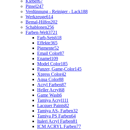
Kleber
67
Pinsel
247
Verdünnung - Reiniger - Lack
188
Werkzeuge
614
Bemal-Hilfen
202
Schablonen
256
Farben-Welt
3721
Farb-Sets
618
Effekte
365
Pigmente
52
Email Color
87
Enamel
109
Model Color
185
Panzer, Game-Color
145
Xpress Color
42
Aqua Color
88
Acryl Farben
87
Heller Acryl
68
Game Wash
6
Tamiya Acryl
111
Lacquer Paints
82
Tamiya AS- Farben
32
Tamiya PS Farben
64
Italeri Acryl Farben
81
ICM ACRYL Farben
77