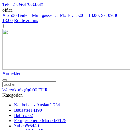
Tel: +43 664 3834840
office
A-2500 Baden, Mühlgasse 13
, Mo-Fr: 15:00 - 18:00, Sa: 09:30 -
13:00
Route zu uns
Anmelden
Warenkorb
(0)
0.00 EUR
Kategorien
Neuheiten - Auslauf
1234
Bausätze
14190
Bahn
5362
Ferngesteuerte Modelle
5126
Zubehör
5440