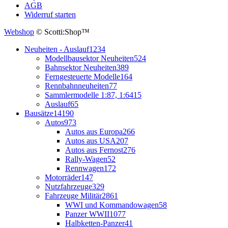
AGB
Widerruf starten
Webshop
© Scotti:Shop™
Neuheiten - Auslauf
1234
Modellbausektor Neuheiten
524
Bahnsektor Neuheiten
389
Ferngesteuerte Modelle
164
Rennbahnneuheiten
77
Sammlermodelle 1:87, 1:64
15
Auslauf
65
Bausätze
14190
Autos
973
Autos aus Europa
266
Autos aus USA
207
Autos aus Fernost
276
Rally-Wagen
52
Rennwagen
172
Motorräder
147
Nutzfahrzeuge
329
Fahrzeuge Militär
2861
WWI und Kommandowagen
58
Panzer WWII
1077
Halbketten-Panzer
41