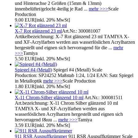
und Hinterachse 2 Größen (15mm & 13mm)
innenbelüftet/gelocht 4teilig je Rad ...
mehr >>>
Scale
Production
9.00 EUR
[inkl. 20% MwSt]
X-7 Rot glänzend 23 ml
Art.Nr.: 300081007
Artikelbezeichnung: X-7 Rot glänzend 23 ml TAMIYA X-
und XF-Acrylfarben werden aus wasserlöslichen Acrylharzen
hergestellt und eignen sich hervorragend für die ...
mehr
>>>
Tamiya
5.50 EUR
[inkl. 20% MwSt]
Spiegel #4 (Metall)
Spiegel #4 (Metall) Scale
Production: SP24252 Maßstab 1:24, 1/24 EAN: Satz Spiegel
in Metalloptik
mehr >>>
Scale Production
1.80 EUR
[inkl. 20% MwSt]
X-11 Chrom-Silber glänzend 10 ml
Art.Nr.: 300081511
Art.bezeichnung: X-11 Chrom Silber glänzend 10 ml
TAMIYA X- und XF-Acrylfarben werden aus
wasserlöslichen Acrylharzen hergestellt und eignen sich
hervorragend f&uu ...
mehr >>>
Tamiya
3.59 EUR
[inkl. 20% MwSt]
911 RSR Auspuffkrümmer
911 RSR Auspuffkrümmer Scale