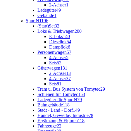
2-Achser
1
Ladegüter
49
Gebäude
1
Spur N
1196
(Start)Set
32
Loks & Triebwagen
200
E-Loks
140
Diesellok
54
Dampflok
6
Personenwagen
57
4-Achser
5
Sets
52
Güterwagen
131
2-Achser
13
4-Achser
37
Sets
81
Tram u. Bus System von Tomytec
29
Schienen für Tomytec
153
Ladegüter für Spur N
79
Bahngebäude
118
Stadt - Land - Dorf
149
Handel, Gewerbe, Industrie
78
Ergänzung & Figuren
118
Fahrzeuge
22