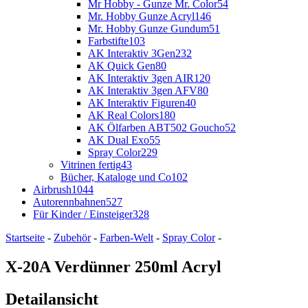
Mr Hobby - Gunze Mr. Color
54
Mr. Hobby Gunze Acryl
146
Mr. Hobby Gunze Gundum
51
Farbstifte
103
AK Interaktiv 3Gen
232
AK Quick Gen
80
AK Interaktiv 3gen AIR
120
AK Interaktiv 3gen AFV
80
AK Interaktiv Figuren
40
AK Real Colors
180
AK Ölfarben ABT502 Goucho
52
AK Dual Exo
55
Spray Color
229
Vitrinen fertig
43
Bücher, Kataloge und Co
102
Airbrush
1044
Autorennbahnen
527
Für Kinder / Einsteiger
328
Startseite
-
Zubehör
-
Farben-Welt
-
Spray Color
-
X-20A Verdünner 250ml Acryl
Detailansicht