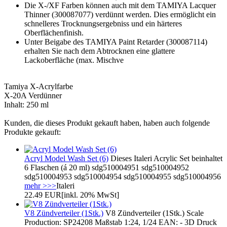
Die X-/XF Farben können auch mit dem TAMIYA Lacquer
Thinner (300087077) verdünnt werden. Dies ermöglicht ein
schnelleres Trocknungsergebniss und ein härteres
Oberflächenfinish.
Unter Beigabe des TAMIYA Paint Retarder (300087114)
erhalten Sie nach dem Abtrocknen eine glattere
Lackoberfläche (max. Mischve
Tamiya X-Acrylfarbe
X-20A Verdünner
Inhalt: 250 ml
Kunden, die dieses Produkt gekauft haben, haben auch folgende
Produkte gekauft:
Acryl Model Wash Set (6)
Dieses Italeri Acrylic Set beinhaltet
6 Flaschen (á 20 ml) sdg510004951 sdg510004952
sdg510004953 sdg510004954 sdg510004955 sdg510004956
mehr >>>
Italeri
22.49 EUR
[inkl. 20% MwSt]
V8 Zündverteiler (1Stk.)
V8 Zündverteiler (1Stk.) Scale
Production: SP24208 Maßstab 1:24, 1/24 EAN: - 3D Druck