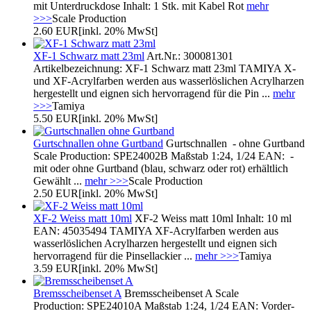
mit Unterdruckdose Inhalt: 1 Stk. mit Kabel Rot
mehr
>>>
Scale Production
2.60 EUR
[inkl. 20% MwSt]
XF-1 Schwarz matt 23ml
Art.Nr.: 300081301
Artikelbezeichnung: XF-1 Schwarz matt 23ml TAMIYA X-
und XF-Acrylfarben werden aus wasserlöslichen Acrylharzen
hergestellt und eignen sich hervorragend für die Pin ...
mehr
>>>
Tamiya
5.50 EUR
[inkl. 20% MwSt]
Gurtschnallen ohne Gurtband
Gurtschnallen - ohne Gurtband
Scale Production: SPE24002B Maßstab 1:24, 1/24 EAN: -
mit oder ohne Gurtband (blau, schwarz oder rot) erhältlich
Gewählt ...
mehr >>>
Scale Production
2.50 EUR
[inkl. 20% MwSt]
XF-2 Weiss matt 10ml
XF-2 Weiss matt 10ml Inhalt: 10 ml
EAN: 45035494 TAMIYA XF-Acrylfarben werden aus
wasserlöslichen Acrylharzen hergestellt und eignen sich
hervorragend für die Pinsellackier ...
mehr >>>
Tamiya
3.59 EUR
[inkl. 20% MwSt]
Bremsscheibenset A
Bremsscheibenset A Scale
Production: SPE24010A Maßstab 1:24, 1/24 EAN: Vorder-