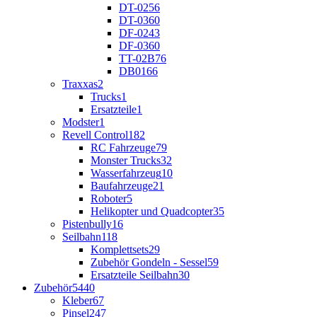
DT-02
56
DT-03
60
DF-02
43
DF-03
60
TT-02B
76
DB01
66
Traxxas
2
Trucks
1
Ersatzteile
1
Modster
1
Revell Control
182
RC Fahrzeuge
79
Monster Trucks
32
Wasserfahrzeug
10
Baufahrzeuge
21
Roboter
5
Helikopter und Quadcopter
35
Pistenbully
16
Seilbahn
118
Komplettsets
29
Zubehör Gondeln - Sessel
59
Ersatzteile Seilbahn
30
Zubehör
5440
Kleber
67
Pinsel
247