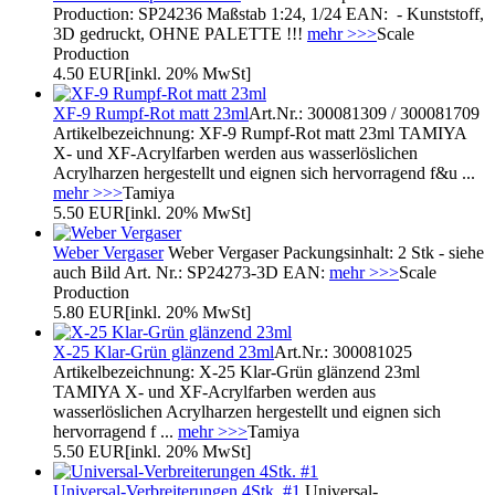
Production: SP24236 Maßstab 1:24, 1/24 EAN: - Kunststoff,
3D gedruckt, OHNE PALETTE !!!
mehr >>>
Scale
Production
4.50 EUR
[inkl. 20% MwSt]
XF-9 Rumpf-Rot matt 23ml
Art.Nr.: 300081309 / 300081709
Artikelbezeichnung: XF-9 Rumpf-Rot matt 23ml TAMIYA
X- und XF-Acrylfarben werden aus wasserlöslichen
Acrylharzen hergestellt und eignen sich hervorragend f&u ...
mehr >>>
Tamiya
5.50 EUR
[inkl. 20% MwSt]
Weber Vergaser
Weber Vergaser Packungsinhalt: 2 Stk - siehe
auch Bild Art. Nr.: SP24273-3D EAN:
mehr >>>
Scale
Production
5.80 EUR
[inkl. 20% MwSt]
X-25 Klar-Grün glänzend 23ml
Art.Nr.: 300081025
Artikelbezeichnung: X-25 Klar-Grün glänzend 23ml
TAMIYA X- und XF-Acrylfarben werden aus
wasserlöslichen Acrylharzen hergestellt und eignen sich
hervorragend f ...
mehr >>>
Tamiya
5.50 EUR
[inkl. 20% MwSt]
Universal-Verbreiterungen 4Stk. #1
Universal-