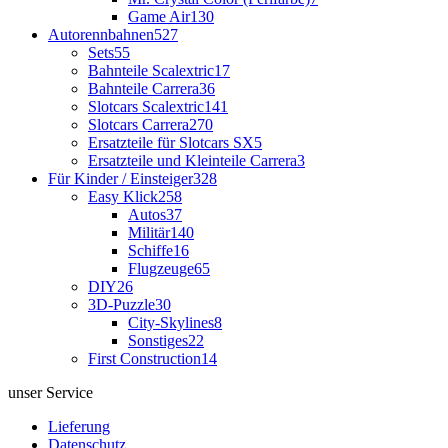
Game Air
130
Autorennbahnen
527
Sets
55
Bahnteile Scalextric
17
Bahnteile Carrera
36
Slotcars Scalextric
141
Slotcars Carrera
270
Ersatzteile für Slotcars SX
5
Ersatzteile und Kleinteile Carrera
3
Für Kinder / Einsteiger
328
Easy Klick
258
Autos
37
Militär
140
Schiffe
16
Flugzeuge
65
DIY
26
3D-Puzzle
30
City-Skylines
8
Sonstiges
22
First Construction
14
unser Service
Lieferung
Datenschutz