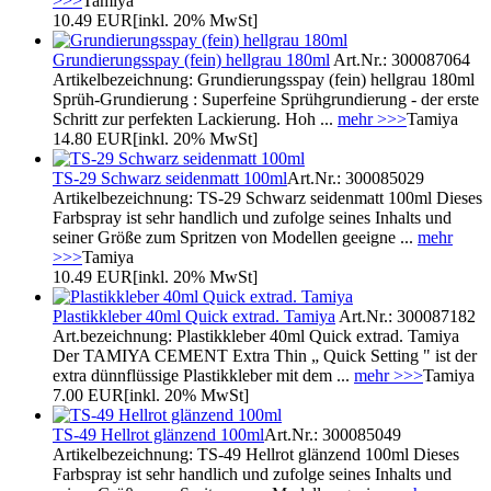
>>>
Tamiya
10.49 EUR
[inkl. 20% MwSt]
Grundierungsspay (fein) hellgrau 180ml
Art.Nr.: 300087064
Artikelbezeichnung: Grundierungsspay (fein) hellgrau 180ml
Sprüh-Grundierung : Superfeine Sprühgrundierung - der erste
Schritt zur perfekten Lackierung. Hoh ...
mehr >>>
Tamiya
14.80 EUR
[inkl. 20% MwSt]
TS-29 Schwarz seidenmatt 100ml
Art.Nr.: 300085029
Artikelbezeichnung: TS-29 Schwarz seidenmatt 100ml Dieses
Farbspray ist sehr handlich und zufolge seines Inhalts und
seiner Größe zum Spritzen von Modellen geeigne ...
mehr
>>>
Tamiya
10.49 EUR
[inkl. 20% MwSt]
Plastikkleber 40ml Quick extrad. Tamiya
Art.Nr.: 300087182
Art.bezeichnung: Plastikkleber 40ml Quick extrad. Tamiya
Der TAMIYA CEMENT Extra Thin „ Quick Setting " ist der
extra dünnflüssige Plastikkleber mit dem ...
mehr >>>
Tamiya
7.00 EUR
[inkl. 20% MwSt]
TS-49 Hellrot glänzend 100ml
Art.Nr.: 300085049
Artikelbezeichnung: TS-49 Hellrot glänzend 100ml Dieses
Farbspray ist sehr handlich und zufolge seines Inhalts und