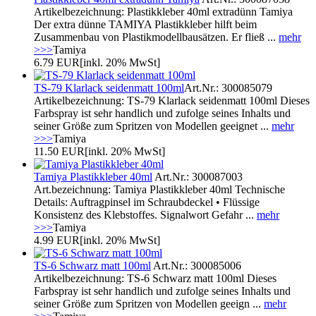
Artikelbezeichnung: Plastikkleber 40ml extradünn Tamiya
Der extra dünne TAMIYA Plastikkleber hilft beim
Zusammenbau von Plastikmodellbausätzen. Er fließ ...
mehr
>>>
Tamiya
6.79 EUR
[inkl. 20% MwSt]
TS-79 Klarlack seidenmatt 100ml
Art.Nr.: 300085079
Artikelbezeichnung: TS-79 Klarlack seidenmatt 100ml Dieses
Farbspray ist sehr handlich und zufolge seines Inhalts und
seiner Größe zum Spritzen von Modellen geeignet ...
mehr
>>>
Tamiya
11.50 EUR
[inkl. 20% MwSt]
Tamiya Plastikkleber 40ml
Art.Nr.: 300087003
Art.bezeichnung: Tamiya Plastikkleber 40ml Technische
Details: Auftragpinsel im Schraubdeckel • Flüssige
Konsistenz des Klebstoffes. Signalwort Gefahr ...
mehr
>>>
Tamiya
4.99 EUR
[inkl. 20% MwSt]
TS-6 Schwarz matt 100ml
Art.Nr.: 300085006
Artikelbezeichnung: TS-6 Schwarz matt 100ml Dieses
Farbspray ist sehr handlich und zufolge seines Inhalts und
seiner Größe zum Spritzen von Modellen geeign ...
mehr